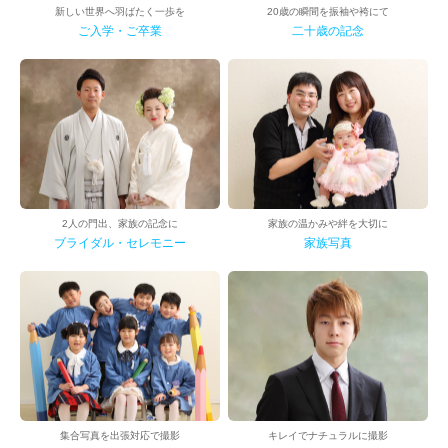
新しい世界へ羽ばたく一歩を
20歳の瞬間を振袖や袴にて
ご入学・ご卒業
二十歳の記念
2人の門出、家族の記念に
家族の温かみや絆を大切に
ブライダル・セレモニー
家族写真
集合写真を出張対応で撮影
キレイでナチュラルに撮影