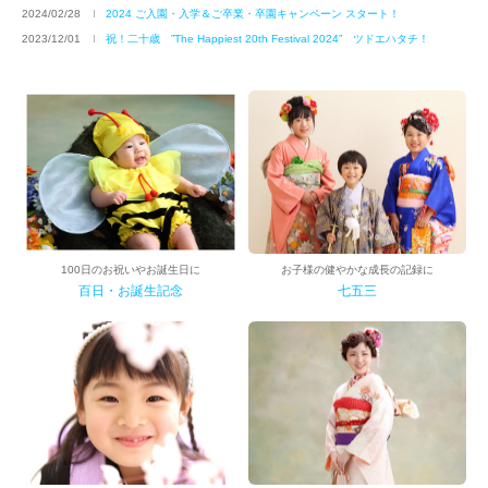
2024/02/28
2024 ご入園・入学＆ご卒業・卒園キャンペーン スタート！
202
2023/12/01
祝！二十歳 ”The Happiest 20th Festival 2024” ツドエハタチ！
202
100日のお祝いやお誕生日に
お子様の健やかな成長の記録に
百日・お誕生記念
七五三