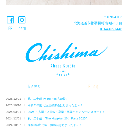
〒078-4103
北海道苫前郡羽幌町南3条3丁目
FB
Insta
0164-62-1448
News
Blog
2025/12/01
祝！二十歳 Photo Fes「20祭」
202
2025/10/10
令和７年度 七五三撮影会はじまったよ～！
202
2025/03/01
2025 ご入園・入学＆ご卒業・卒園キャンペーン スタート！
202
2024/12/01
祝！二十歳 ”The Happiest 20th Party 2025”
202
2024/10/07
令和6年度 七五三撮影会はじまったよ～！
202